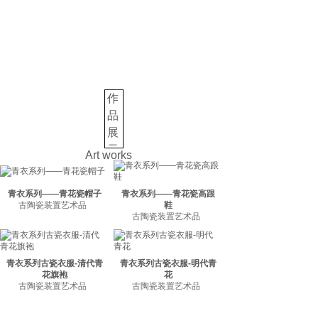
在前门外珠宝市街和
琉璃厂东街。建国后
公私合营。1982年老
店主开始筹备恢复传
铸情如金 惜缘如瓷
统手工，后创立独立
知识产权的艺术品牌
作
《采瓷坊》，创作品
种丰富，具有鲜明时
品
代特色与文化价值，
展
受到国内、国外众多
示
Art works
文博机构的肯定,是
改革开放以来国内为
数不多的专业从事古
青衣系列——青花瓷帽子
青衣系列——青花瓷高跟
代陶瓷保护与研究的
古陶瓷装置艺术品
鞋
古陶瓷装置艺术品
先行者，致力于
保护
性
开发一切与中国古
代陶瓷有关的陶瓷修
缮、衍生品，生产经
青衣系列古瓷衣服-清代青
青衣系列古瓷衣服-明代青
花旗袍
花
营并精心传播中国古
古陶瓷装置艺术品
古陶瓷装置艺术品
瓷文化。采瓷坊创造
的每一件精美的作品