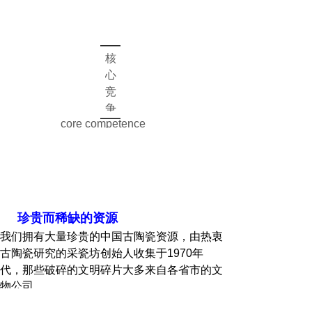
都是不可再生、绝无
重复且限量的艺术
品。自2013年北京国
际设计周，在北京市
核
西城区政府的邀请
心
下，采瓷坊最终顺利
竞
入驻大栅栏历史文化
保护区。
争
core competence
力
壹
壹
珍贵而稀缺的资源
我们拥有大量珍贵的中国古陶瓷资源，由热衷
古陶瓷研究的采瓷坊创始人收集于1970年
代，
那些破碎的文明碎片大多来自各省市的文
物公司。
贰
壹