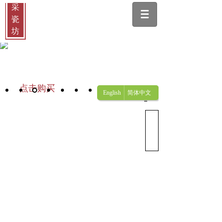
采
瓷
坊
Blue and white
Tsing Yi cheongsam
Ru ware
Famille-Rose
Double Happiness
点击购买
English
简体中文
关
于
我
们
us
About
采瓷坊前身创立
于1908年，坐落在北
京廊房二条胡同
（jade street),民国时
期店面先后辗转开设